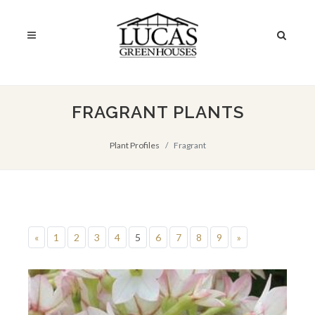
FRAGRANT PLANTS
Plant Profiles
Fragrant
«
1
2
3
4
5
6
7
8
9
»