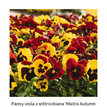
Pansy viola x wittrockiana 'Matrix Autumn